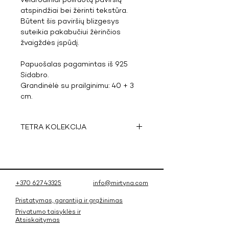
veidrodiniai poliruotų paviršių
atspindžiai bei žėrinti tekstūra.
Būtent šis paviršių blizgesys
suteikia pakabučiui žėrinčios
žvaigždės įspūdį.
Papuošalas pagamintas iš 925
Sidabro.
Grandinėlė su prailginimu: 40 + 3
cm.
TETRA KOLEKCIJA
Tetra - angliško žodžio
tetrahedron
trumpinys - tai
kolekcija įkvėpta trikampės
piramidės, kurioje atsispindi
+370 627 43325
info@mirtyna.com
paprastumo ir išskirtinumo derinys.
Rankų darbo kūriniai, kuriems
Pristatymas, garantija ir grąžinimas
įgyvendinti pasitelkta moderni 3D
Privatumo taisyklės ir
Atsiskaitymas
spausdinimo technologija, leidžia