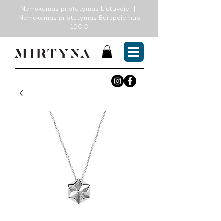
Nemokamas pristatymas Lietuvoje |
Nemokamas pristatymas Europoje nuo
100€