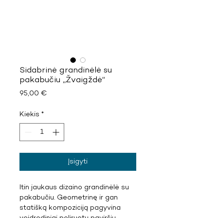
Sidabrinė grandinėlė su
pakabučiu „Žvaigždė“
Price
95,00 €
Kiekis
*
Įsigyti
Itin jaukaus dizaino grandinėlė su
pakabučiu. Geometrinę ir gan
statišką kompoziciją pagyvina