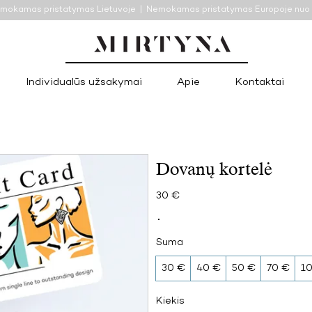
mokamas pristatymas Lietuvoje | Nemokamas pristatymas Europoje nu
Individualūs užsakymai
Apie
Kontaktai
Dovanų kortelė
30 €
Suma
30 €
40 €
50 €
70 €
1
Kiekis