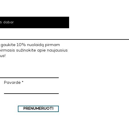
ti dabar
ir gaukite 10% nuolaidą pirmam
irmasis sužinokite apie naujausius
us!
Pavardė
PRENUMERUOTI