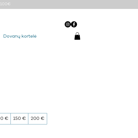
o 100€
Dovanų kortelė
00 €
150 €
200 €